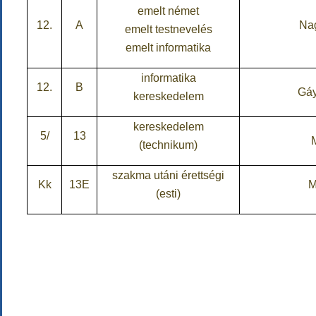
emelt német
12.
A
Nag
emelt testnevelés
emelt informatika
informatika
12.
B
Gáy
kereskedelem
kereskedelem
5/
13
(technikum)
szakma utáni érettségi
Kk
13E
M
(esti)