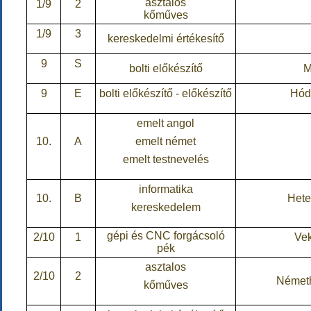
asztalos
1/9
2
kőműves
1/9
3
kereskedelmi értékesítő
9
S
bolti előkészítő
M
9
E
bolti előkészítő - előkészítő
Hód
emelt angol
10.
A
emelt német
emelt testnevelés
informatika
10.
B
Hete
kereskedelem
gépi és CNC forgácsoló
2/10
1
Vek
pék
asztalos
2/10
2
Németh
kőműves