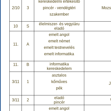
kereskedelmi értékesítő
2/10
3
pincér - vendégtéri
Mozsg
szakember
élelmiszer- és vegyiáru
10
S
eladó
emelt angol
emelt német
11.
A
emelt testnevelés
emelt informatika
informatika
11.
B
kereskedelem
asztalos
3/11
1
kőműves
J
pék
eladó
3/11
2
pincér
emelt angol