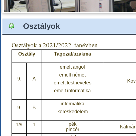
Osztályok
Osztályok a 2021/2022. tanévben
Osztály
Tagozat/szakma
emelt angol
emelt német
9.
A
Kov
emelt testnevelés
emelt informatika
informatika
9.
B
kereskedelem
pék
1/9
1
Kálmán
pincér