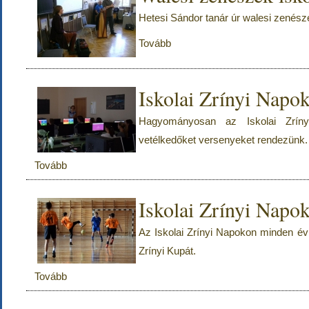
Hetesi Sándor tanár úr walesi zenésze
Tovább
Iskolai Zrínyi Napo
Hagyományosan az Iskolai Zríny
vetélkedőket versenyeket rendezünk.
Tovább
Iskolai Zrínyi Napo
Az Iskolai Zrínyi Napokon minden év
Zrínyi Kupát.
Tovább