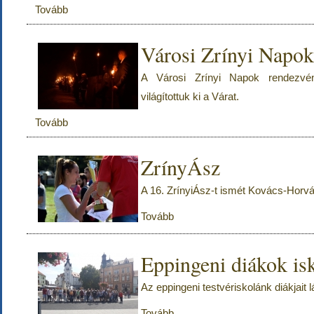
Tovább
Városi Zrínyi Napo
A Városi Zrínyi Napok rendezvé
világítottuk ki a Várat.
Tovább
ZrínyÁsz
A 16. ZrínyiÁsz-t ismét Kovács-Horvá
Tovább
Eppingeni diákok is
Az eppingeni testvériskolánk diákjait
Tovább