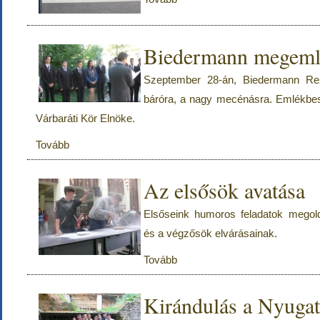
Biedermann megeml
Szeptember 28-án, Biedermann Rez
báróra, a nagy mecénásra. Emlékbesz
Várbaráti Kör Elnöke.
Tovább
Az elsősök avatása
Elsőseink humoros feladatok megoldá
és a végzősök elvárásainak.
Tovább
Kirándulás a Nyuga