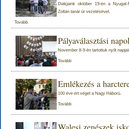
Diákjaink október 19-én a Nyugat-
Zoltán tanár úr vezetésével.
Tovább
Pályaválasztási napo
November 8-9-én tartottuk nyílt napjai
Tovább
Emlékezés a harctere
100 éve ért véget a Nagy Háború.
Tovább
Walesi zenészek isk