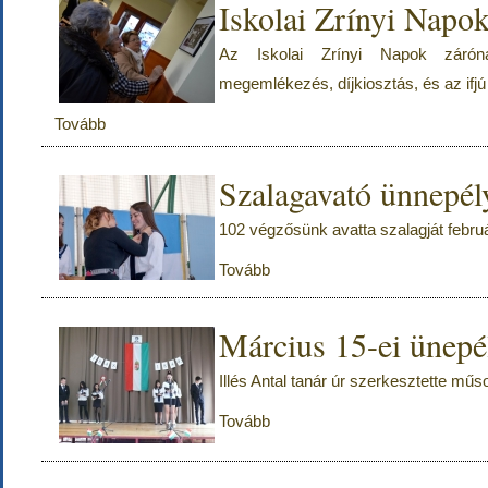
Iskolai Zrínyi Napo
Az Iskolai Zrínyi Napok zárónap
megemlékezés, díjkiosztás, és az ifjú
Tovább
Szalagavató ünnepély
102 végzősünk avatta szalagját febru
Tovább
Március 15-ei ünepé
Illés Antal tanár úr szerkesztette műs
Tovább