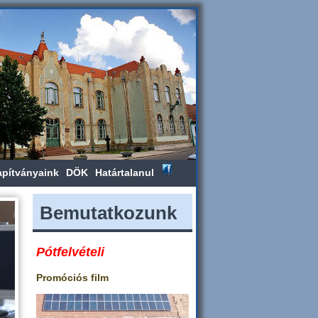
apítványaink
DÖK
Határtalanul
Bemutatkozunk
Pótfelvételi
Promóciós film