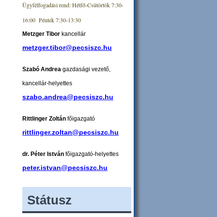
Ügyfélfogadási rend: Hétfő-Csütörtök 7:30-
16:00 Péntek 7:30-13:30
Metzger Tibor
kancellár
metzger.tibor@pecsiszc.hu
Szabó Andrea
gazdasági vezető,
kancellár-helyettes
szabo.andrea@pecsiszc.hu
Rittlinger Zoltán
főigazgató
rittlinger.zoltan@pecsiszc.hu
dr. Péter István
főigazgató-helyettes
peter.istvan@pecsiszc.hu
Státusz