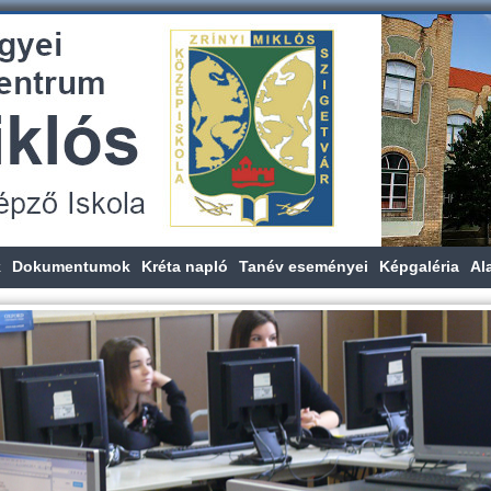
k
Dokumentumok
Kréta napló
Tanév eseményei
Képgaléria
Al