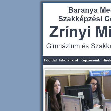
Főoldal
Iskolánkról
Képzéseink
Híre