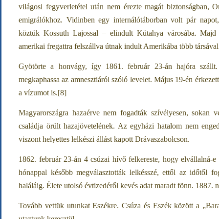
világosi fegyverletétel után nem érezte magát biztonságban, 
emigrálókhoz. Vidinben egy internálótáborban volt pár napot
köztük Kossuth Lajossal – elindult Kütahya városába. Majd
amerikai fregattra felszállva útnak indult Amerikába több társáv
Gyötörte a honvágy, így 1861. február 23-án hajóra szállt.
megkaphassa az amnesztiáról szóló levelet. Május 19-én érkezet
a vízumot is.[8]
Magyarországra hazaérve nem fogadták szívélyesen, sokan vé
családja örült hazajövetelének. Az egyházi hatalom nem enged
viszont helyettes lelkészi állást kapott Drávaszabolcson.
1862. február 23-án 4 csúzai hívő felkereste, hogy elvállalná-e 
hónappal később megválasztották lelkésszé, ettől az időtől 
haláláig. Élete utolsó évtizedéről kevés adat maradt fönn. 1887.
Tovább vettük utunkat Eszékre. Csúza és Eszék között a „Bara
utaztunk keresztül.