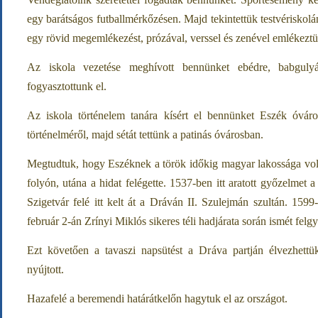
egy barátságos futballmérkőzésen. Majd tekintettük testvériskolá
egy rövid megemlékezést, prózával, verssel és zenével emlékezt
Az iskola vezetése meghívott bennünket ebédre, babgulyá
fogyasztottunk el.
Az iskola történelem tanára kísért el bennünket Eszék óváros
történelméről, majd sétát tettünk a patinás óvárosban.
Megtudtuk, hogy Eszéknek a török időkig magyar lakossága volt.
folyón, utána a hidat felégette. 1537-ben itt aratott győzelmet 
Szigetvár felé itt kelt át a Dráván II. Szulejmán szultán. 1599
február 2-án Zrínyi Miklós sikeres téli hadjárata során ismét felgy
Ezt követően a tavaszi napsütést a Dráva partján élvezhett
nyújtott.
Hazafelé a beremendi határátkelőn hagytuk el az országot.