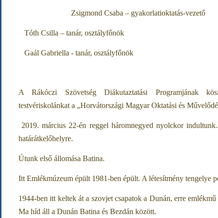
Zsigmond Csaba – gyakorlatioktatás-vezető
Tóth Csilla – tanár, osztályfőnök
Gaál Gabriella - tanár, osztályfőnök
A Rákóczi Szövetség Diákutaztatási Programjának kösz
testvériskolánkat a „Horvátországi Magyar Oktatási és Művelőd
2019. március 22-én reggel háromnegyed nyolckor indultunk. 
határátkelőhelyre.
Útunk első állomása Batina.
Itt Emlékmúzeum épült 1981-ben épült. A létesítmény tengelye p
1944-ben itt keltek át a szovjet csapatok a Dunán, erre emlékmű 
Ma híd áll a Dunán Batina és Bezdán között.