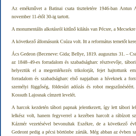
Az emékművet a Batinai csata tiszteletére 1946-ban Antun Au
november 11-étől 30-ig tartott.
A monumentális alkotásról kitűnő kilátás van Pécsre, a Mecsekre
A következő állomásunk Csúza volt. Itt a református temetőt
Ács Gedeon (Beceneve: Gida; Bellye, 1819. augusztus 31. – Csú
az 1848–49-es forradalom és szabadságharc résztvevője, tábori 
helyeztük el a megemlékezés trikolorját, fejet hajtottunk e
forradalom és szabadságharc első napjaiban a híveknek a forra
személyi függőség, földesúri adózás és robot megszűnéséért
Kossuth Lajosnak címzett levelét.
A harcok kezdetén tábori papnak jelentkezett, így lett tábori 
lelkész volt, hanem fegyverrel a kezében harcolt a rábízott 
Kázmér vezetésével bevonultak Eszékre, de a következő évb
Gedeont pedig a pécsi börtönbe zárták. Még abban az évben sza