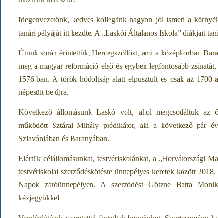
Idegenvezetőnk, kedves kollegánk nagyon jól ismeri a környéket
tanári pályáját itt kezdte. A „Laskói Általános Iskola” diákjait ta
Útunk során érintettük, Hercegszöllőst, ami a középkorban Bara
meg a magyar reformáció első és egyben legfontosabb zsinatát, 
1576-ban. A török hódoltság alatt elpusztult és csak az 1700-
népesült be újra.
Következő állomásunk Laskó volt, ahol megcsodáltuk az ős
működött Sztárai Mihály prédikátor, aki a következő pár évbe
Szlavóniában és Baranyában.
Elértük célállomásunkat, testvériskolánkat, a „Horvátországi 
testvériskolai szerződéskötésre ünnepélyes keretek között 2018.
Napok záróünnepélyén. A szerződést Götzné Batta Mónika
kézjegyükkel.
Vendéglátóink szeretettel fogadtak bennünket. Sportesemény k