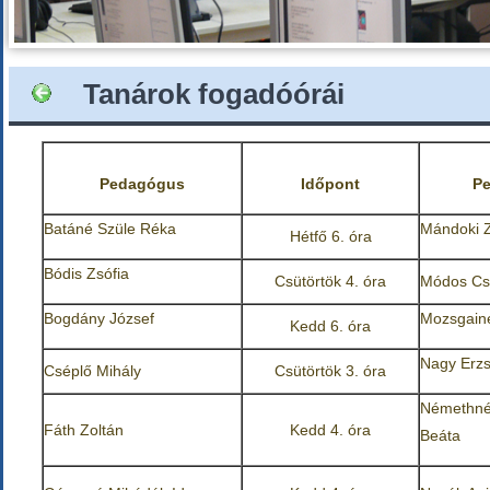
Tanárok fogadóórái
Pedagógus
Időpont
P
Batáné Szüle Réka
Mándoki Z
Hétfő 6. óra
Bódis Zsófia
Csütörtök 4. óra
Módos Cs
Bogdány József
Mozsgainé
Kedd 6. óra
Nagy Erz
Cséplő Mihály
Csütörtök 3. óra
Németh
Fáth Zoltán
Kedd 4. óra
Beáta