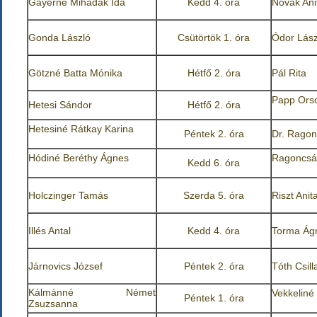
Gáyerné Mihádák Ida
Kedd 4. óra
Novák Ani
Gonda László
Csütörtök 1. óra
Ódor Lász
Götzné Batta Mónika
Hétfő 2. óra
Pál Rita
Papp Ors
Hetesi Sándor
Hétfő 2. óra
Hetesiné Rátkay Karina
Péntek 2. óra
Dr. Ragon
Hódiné Beréthy Ágnes
Ragoncsá
Kedd 6. óra
Holczinger Tamás
Szerda 5. óra
Riszt Anit
Illés Antal
Kedd 4. óra
Torma Ág
Járnovics József
Péntek 2. óra
Tóth Csill
Kálmánné Német
Vekkeliné 
Péntek 1. óra
Zsuzsanna