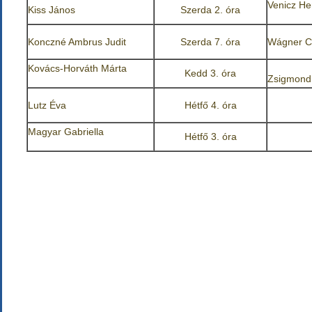
Venicz He
Kiss János
Szerda 2. óra
Konczné Ambrus Judit
Szerda 7. óra
Wágner C
Kovács-Horváth Márta
Kedd 3. óra
Zsigmond
Lutz Éva
Hétfő 4. óra
Magyar Gabriella
Hétfő 3. óra